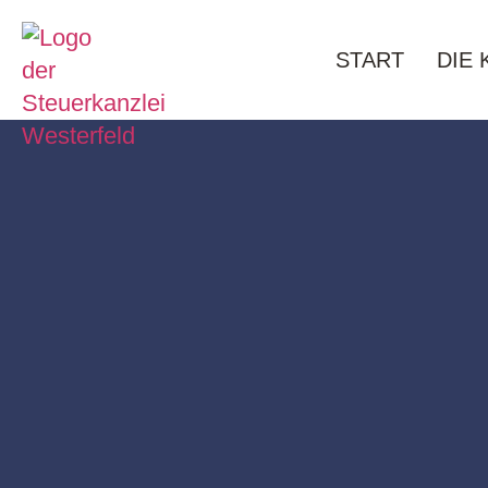
START
DIE 