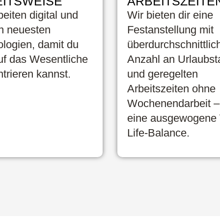
ITSWEISE
ARBEITSZEITE
beiten digital und
Wir bieten dir eine
n neuesten
Festanstellung mit
logien, damit du
überdurchschnittlic
uf das Wesentliche
Anzahl an Urlaubs
trieren kannst.
und geregelten
Arbeitszeiten ohne
Wochenendarbeit – 
eine ausgewogene
Life-Balance.