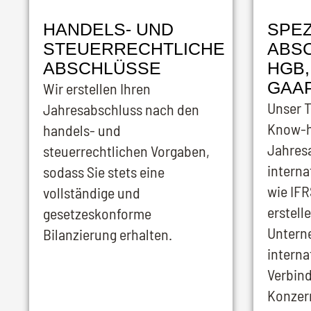
HANDELS- UND
SPEZ
STEUERRECHTLICHE
ABS
ABSCHLÜSSE
HGB,
GAA
Wir erstellen Ihren
Unser T
Jahresabschluss nach den
Know-
handels- und
Jahres
steuerrechtlichen Vorgaben,
interna
sodass Sie stets eine
wie IF
vollständige und
erstelle
gesetzeskonforme
Untern
Bilanzierung erhalten.
interna
Verbin
Konzer