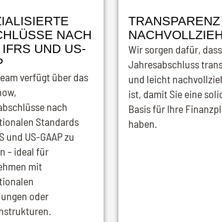
IALISIERTE
TRANSPARENZ
CHLÜSSE NACH
NACHVOLLZIE
 IFRS UND US-
Wir sorgen dafür, dass
P
Jahresabschluss tran
eam verfügt über das
und leicht nachvollzi
how,
ist, damit Sie eine soli
abschlüsse nach
Basis für Ihre Finanz
tionalen Standards
haben.
RS und US-GAAP zu
n – ideal für
ehmen mit
tionalen
dungen oder
nstrukturen.